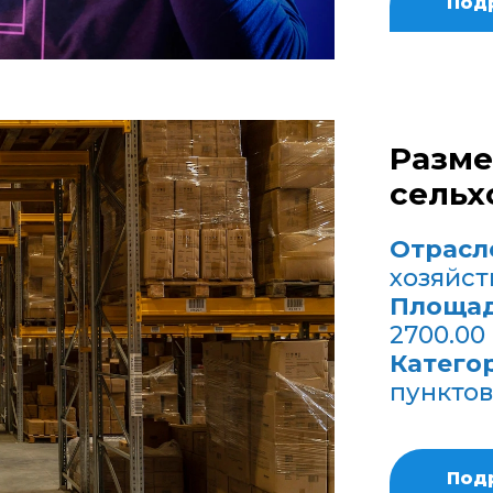
Под
Разм
сельх
Отрасл
хозяйст
Площад
2700.00
Катего
пунктов
Под