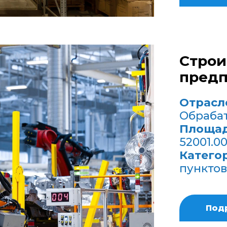
Строи
предп
Отрасл
Обраба
Площад
52001.0
Катего
пунктов
Под