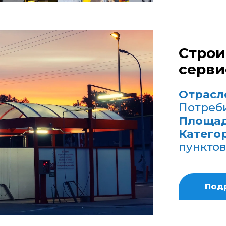
Строи
серви
Отрасл
Потреб
Площад
Катего
пунктов
Под