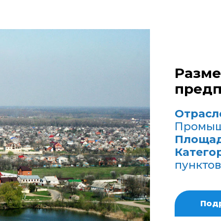
Разм
предп
Отрасл
Промыш
Площад
Катего
пунктов
Под