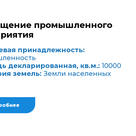
ещение промышленного
риятия
евая принадлежность:
ленность
ь декларированная, кв.м.:
10000
рия земель:
Земли населенных
робнее