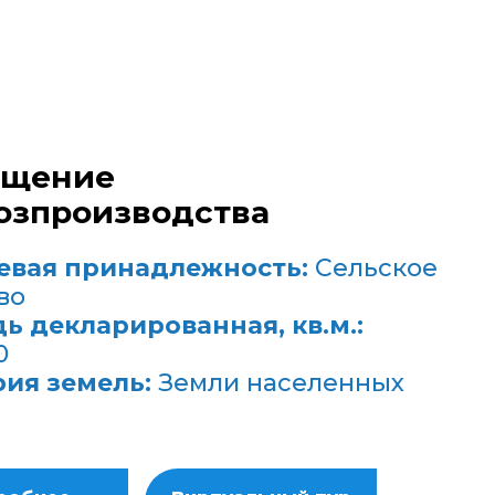
ещение
озпроизводства
евая принадлежность:
Сельское
во
ь декларированная, кв.м.:
0
рия земель:
Земли населенных