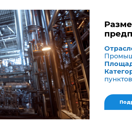
Разм
предп
Отрасл
Промыш
Площад
Катего
пунктов
Под