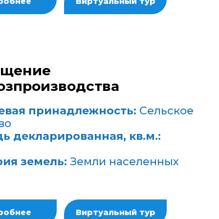
робнее
Виртуальный тур
ещение
озпроизводства
евая принадлежность:
Сельское
во
ь декларированная, кв.м.:
рия земель:
Земли населенных
робнее
Виртуальный тур