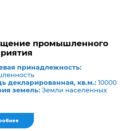
ещение промышленного
риятия
евая принадлежность:
ленность
ь декларированная, кв.м.:
10000
рия земель:
Земли населенных
робнее