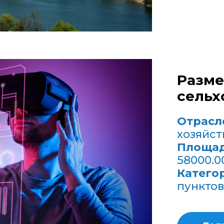
Разм
сельх
Отрасл
хозяйст
Площад
58000.0
Катего
пунктов