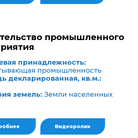
тельство промышленного
риятия
евая принадлежность:
тывающая промышленность
ь декларированная, кв.м.:
0
рия земель:
Земли населенных
робнее
Видеоролик