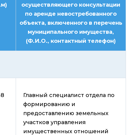
.м)
осуществляющего консультации
по аренде невостребованного
объекта, включенного в перечень
муниципального имущества,
(Ф.И.О., контактный телефон)
48
Главный специалист отдела по
формированию и
предоставлению земельных
участков управления
имущественных отношений