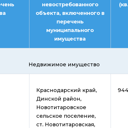
ечень
невостребованного
(кв
ва
объекта, включенного в
перечень
муниципального
имущества
Недвижимое имущество
Краснодарский край,
94
Динской район,
Новотитаровское
сельское поселение,
ст. Новотитаровская,